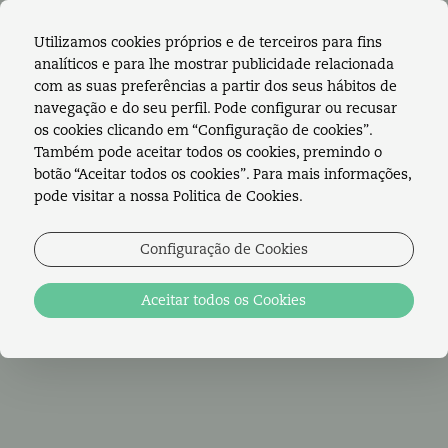
Utilizamos cookies próprios e de terceiros para fins
analíticos e para lhe mostrar publicidade relacionada
RESERVE ONLINE!
com as suas preferências a partir dos seus hábitos de
navegação e do seu perfil. Pode configurar ou recusar
os cookies clicando em “Configuração de cookies”.
Também pode aceitar todos os cookies, premindo o
botão “Aceitar todos os cookies”. Para mais informações,
SUBSCREVA A
pode visitar a nossa Politica de Cookies.
NEWSLETTER
Configuração de Cookies
LAWRENCE'S
Aceitar todos os Cookies
PT
HOTEL
EN
Se pretende receber a nossa newsletter, por
favor, deixe-nos as suas informações. Estes