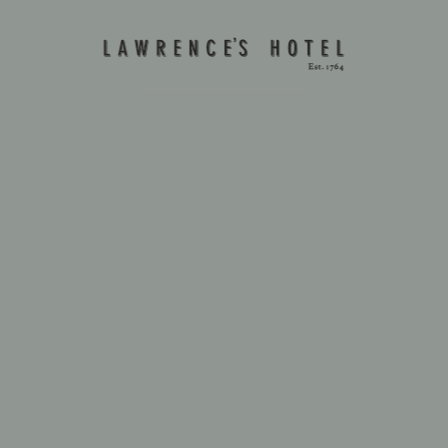
Aceito os Termos e Condições e a
Política de Privacidade e Dados Pessoais,
que é parte integrante do mesmo
Se pretende parar de receber a nossa
newsletter, Clique aqui.
MORADA
Rua Consigliéri Pedroso 38-40
Sintra, 2710-550 Portugal
CONTACTOS